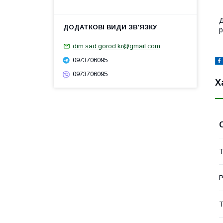
Д
р
dim.sad.gorod.kr@gmail.com
0973706095
0973706095
Х
Т
Р
Т