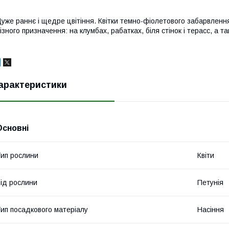
уже раннє і щедре цвітіння. Квітки темно-фіолетового забарвлення
ізного призначення: на клумбах, рабатках, біля стінок і терасс, а 
арактеристики
Основні
ип рослини
Квіти
ід рослини
Петунія
ип посадкового матеріалу
Насіння