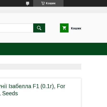
Кошик
Кошик
iї Ізабелла F1 (0.1г), For
L Seeds