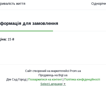
ривалість життя
Однорічн
нформація для замовлення
іна:
15 ₴
Сайт створений на маркетплейсі
Prom.ua
Продавець на Bigl.ua
Дім Сад Город |
Поскаржитися на контент
|
Політика конфіденційності
Select Language
▼