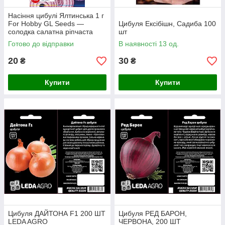
Насіння цибулі Ялтинська 1 г
For Hobby GL Seeds —
Цибуля Ексібішн, Садиба 100
солодка салатна ріпчаста
шт
цибуля
Готово до відправки
В наявності 13 од.
20
30
₴
₴
Купити
Купити
Цибуля ДАЙТОНА F1 200 ШТ
Цибуля РЕД БАРОН,
LEDA AGRO
ЧЕРВОНА, 200 ШТ