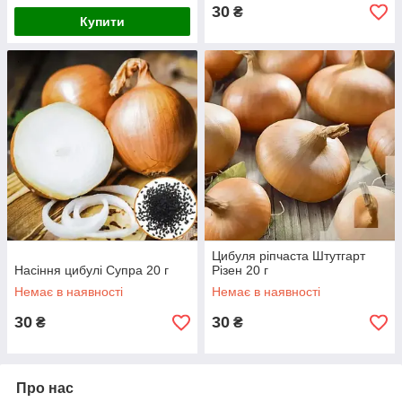
30
₴
Купити
Цибуля ріпчаста Штутгарт
Насіння цибулі Супра 20 г
Різен 20 г
Немає в наявності
Немає в наявності
30
30
₴
₴
Про нас