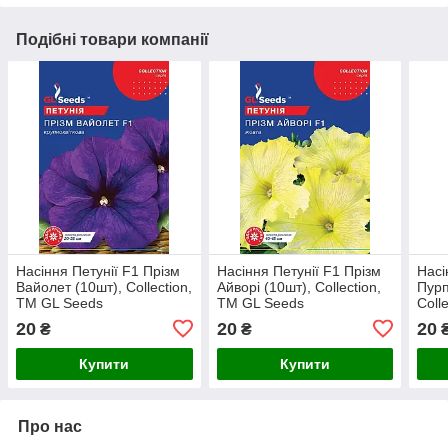
Подібні товари компанії
Насіння Петунії F1 Прізм
Насіння Петунії F1 Прізм
Насі
Вайолет (10шт), Collection,
Айворi (10шт), Collection,
Пурп
TM GL Seeds
TM GL Seeds
Coll
20
20
20
₴
₴
Купити
Купити
Про нас