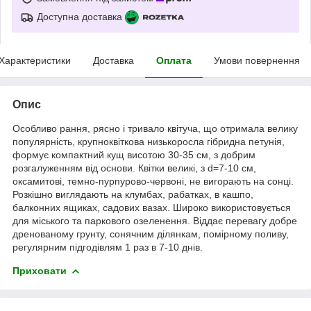
Доступна доставка
Характеристики
Доставка
Оплата
Умови повернення
Опис
Особливо рання, рясно і тривало квітуча, що отримала велику
популярність, крупноквіткова низькоросла гібридна петунія,
формує компактний кущ висотою 30-35 см, з добрим
розгалуженням від основи. Квітки великі, з d=7-10 см,
оксамитові, темно-пурпурово-червоні, не вигорають на сонці.
Розкішно виглядають на клумбах, рабатках, в кашпо,
балконних ящиках, садових вазах. Широко використовується
для міського та паркового озеленення. Віддає перевагу добре
дренованому грунту, сонячним ділянкам, помірному поливу,
регулярним підгодівлям 1 раз в 7-10 днів.
Приховати