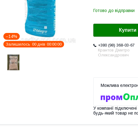
Готово до відправки
Купити
–14%
Залишилось
0
0
днів
0
0
0
0
0
0
+380 (98) 368-03-67
Крантов Дмитро
Олександрович
У компанії підключені
будь-який товар не п