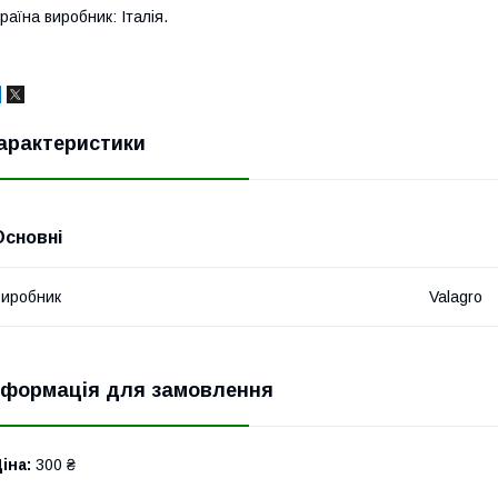
раїна виробник: Італія.
арактеристики
Основні
иробник
Valagro
нформація для замовлення
іна:
300 ₴