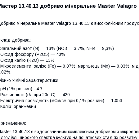
Мастер 13.40.13 добриво мінеральне Master Valagro
обриво мінеральне Master Valagro 13.40.13 є високоякісним продукт
клад добрива:
 Загальний азот (N) — 13% (NO3 — 3,7%, NH4 — 9,3%)
 Оксид фосфору (P2O5) — 40%
 Оксид калію (K2O) — 13%
 Мікроелементи: залізо (Fe) — 0,07%, марганець (Mn) — 0,03%, мі
,02%.
ізико-хімічні характеристики:
 pH (1% розчин) - 4.7
 Розчинність (г/л при 20o C) — 420
 Електрична провідність (мСм/см при 0,1% розчині) — 1.053
 Колір: оранжевий
ризначення:
aster 13.40.13 є водорозчинним комплексним добривом з мікроеле
ідгодівлі широкого спектра культур на початкових стадіях розвитку