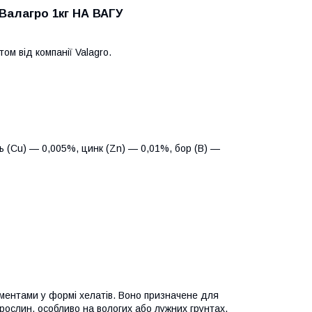
 Валагро 1кг НА ВАГУ
ом від компанії Valagro.
дь (Cu) — 0,005%, цинк (Zn) — 0,01%, бор (B) —
ментами у формі хелатів. Воно призначене для
 рослин, особливо на вологих або лужних грунтах.