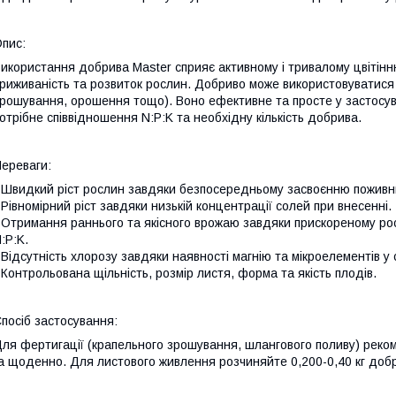
пис:
икористання добрива Master сприяє активному і тривалому цвітінню
риживаність та розвиток рослин. Добриво може використовуватися 
рошування, орошення тощо). Воно ефективне та просте у застосув
отрібне співвідношення N:P:K та необхідну кількість добрива.
ереваги:
 Швидкий ріст рослин завдяки безпосередньому засвоєнню поживн
 Рівномірний ріст завдяки низькій концентрації солей при внесенні.
 Отримання раннього та якісного врожаю завдяки прискореному ро
:P:K.
 Відсутність хлорозу завдяки наявності магнію та мікроелементів у 
 Контрольована щільність, розмір листя, форма та якість плодів.
посіб застосування:
ля фертигації (крапельного зрошування, шлангового поливу) реком
а щоденно. Для листового живлення розчиняйте 0,200-0,40 кг добр