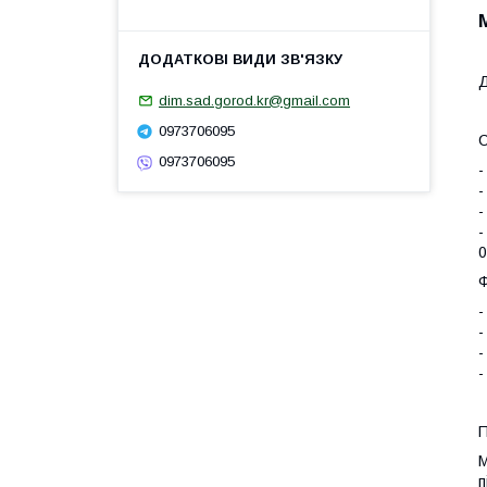
Д
dim.sad.gorod.kr@gmail.com
0973706095
С
0973706095
-
-
-
-
0
Ф
-
-
-
-
П
M
п