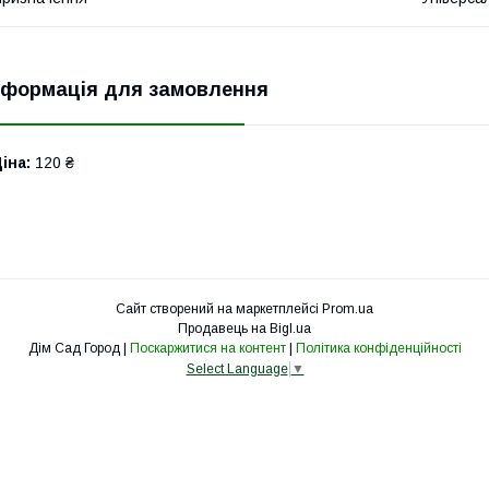
нформація для замовлення
іна:
120 ₴
Сайт створений на маркетплейсі
Prom.ua
Продавець на Bigl.ua
Дім Сад Город |
Поскаржитися на контент
|
Політика конфіденційності
Select Language
▼