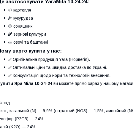
Де застосовувати YaraMila 10-24-24:
🥔 картопля
🌽 кукурудза
🌻 соняшник
🌾 зернові культури
🥒 овочі та баштанні
Чому варто купити у нас:
✅ Оригінальна продукція Yara (Норвегія).
✅ Оптимальні ціни та швидка доставка по Україні.
✅ Консультація щодо норм та технологій внесення.
упити Яра Міла 10-24-24
ви можете прямо зараз у нашому магази
клад:
зот, загальний (N) — 9,9% (нітратний (NO3) — 1,5%, амонійний (
Фосфор (P2O5) — 24%
алій (K2O) — 24%