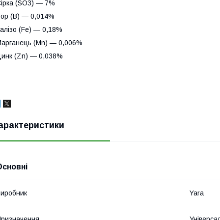
ірка (SO3) — 7%
ор (B) — 0,014%
алізо (Fe) — 0,18%
арганець (Mn) — 0,006%
инк (Zn) — 0,038%
арактеристики
Основні
иробник
Yara
ризначення
Універса