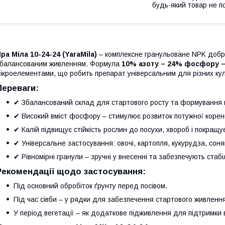
будь-який товар не п
ра Міла 10-24-24 (YaraMila)
– комплексне гранульоване NPK добр
балансованим живленням. Формула
10% азоту – 24% фосфору –
ікроелементами, що робить препарат універсальним для різних кул
Переваги:
✔ Збалансований склад для стартового росту та формування
✔ Високий вміст фосфору – стимулює розвиток потужної корен
✔ Калій підвищує стійкість рослин до посухи, хвороб і покращує
✔ Універсальне застосування: овочі, картопля, кукурудза, соня
✔ Рівномірні гранули – зручні у внесенні та забезпечують стаб
Рекомендації щодо застосування:
Під основний обробіток ґрунту перед посівом.
Під час сівби – у рядки для забезпечення стартового живлення
У період вегетації – як додаткове підживлення для підтримки 