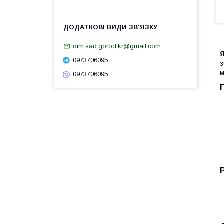
dim.sad.gorod.kr@gmail.com
Я
0973706095
з
м
0973706095