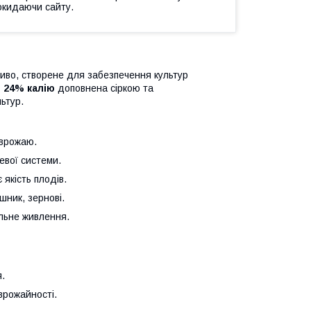
окидаючи сайту.
иво, створене для забезпечення культур
 24% калію
доповнена сіркою та
ьтур.
 врожаю.
евої системи.
 якість плодів.
шник, зернові.
ільне живлення.
.
врожайності.