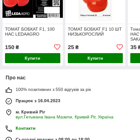
ТОМАТ БОБКАТ F1, 100
ТОМАТ БОБКАТ F1 10 ШТ
Тома
НАС LEDAAGRO
НИЗЬКОРОСЛИЙ
НАС
SAK
150
25
35
₴
₴
Купити
Купити
Про нас
100% позитивних з 550 відгуків за рік
Працює з 16.04.2023
м. Кривий Ріг
вул.Гетьмана Івана Мазепи, Кривий Ріг, Україна
Контакти
Сьогодні працює з 08:00 до 18:00