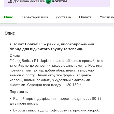
Доступна доставка
Опис
Характеристики
Доставка
Оплата
Умови п
Опис
Томат Бобкат F1 – ранній, високоврожайний
гібрид для відкритого ґрунту та теплиць.
Опис:
Гібрид Бобкат F1 відрізняється стабільною врожайністю
та стійкістю до основних захворювань томатів. Рослина
потужна, компактна, добре облистнена, з високою
енергією росту. Плоди округлої форми, яскраво-
червоні, щільні, соковиті, з чудовими смаковими
якостями. Середня вага плоду – 120-150 г.
Переваги:
Ранній термін дозрівання – перші плоди через 90-95
днів після посіву.
Висока стійкість до фітофторозу та вірусних хвороб.