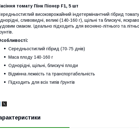
асіння томату Пінк Піонєр F1, 5 шт
ередньостиглий високоврожайний індетермінантний гібрид томату 
днорідні, сливовидні, великі (140-160 г), щільні та блискучі, яскра
удовим смаком. Ідеально підходить для весняно-літнього та літнь
рунтів.
Особливості:
Середньостиглий гібрид (70-75 днів)
Маса плоду 140-160 г
Однорідні, щільні, блискучі плоди
Відмінна лежкість та транспортабельність
Підходить для всіх типів ґрунтів
арактеристики