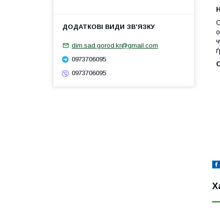
Н
С
о
ч
dim.sad.gorod.kr@gmail.com
ґ
0973706095
0973706095
Х