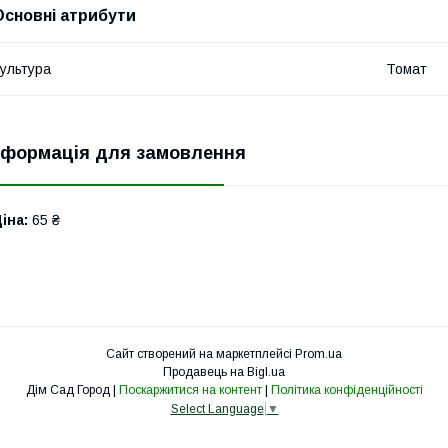
Основні атрибути
ультура
Томат
нформація для замовлення
іна:
65 ₴
Сайт створений на маркетплейсі
Prom.ua
Продавець на Bigl.ua
Дім Сад Город |
Поскаржитися на контент
|
Політика конфіденційності
Select Language
▼