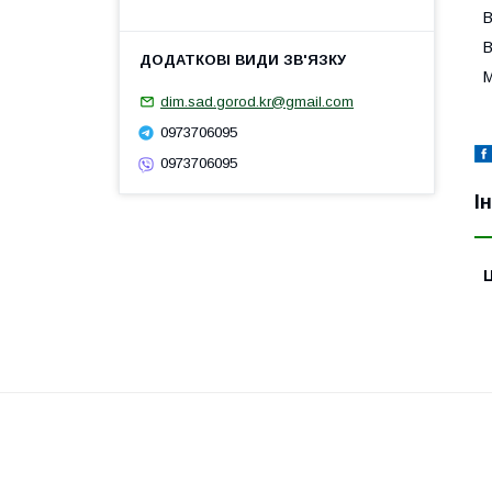
В
В
М
dim.sad.gorod.kr@gmail.com
0973706095
0973706095
І
Ц