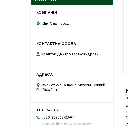
Дім Сад Город
Крантов Дмитро Олександрович
вул.Гетьмана Івана Мазепи, Кривий
Ріг, Україна
Р
Р
т
п
+380 (98) 368-03-67
Крантов Дмитро Олександрович
Д