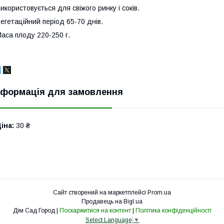
икористовується для свіжого ринку і соків.
егетаційний період 65-70 днів.
аса плоду 220-250 г.
нформація для замовлення
іна:
30 ₴
Сайт створений на маркетплейсі
Prom.ua
Продавець на Bigl.ua
Дім Сад Город |
Поскаржитися на контент
|
Політика конфіденційності
Select Language
▼