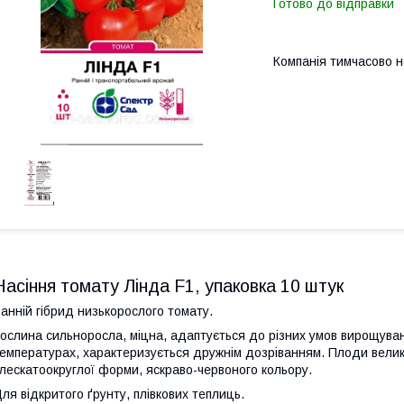
Готово до відправки
Компанія тимчасово 
Насіння томату Лінда F1, упаковка 10 штук
анній гібрид низькорослого томату.
ослина сильноросла, міцна, адаптується до різних умов вирощува
емпературах, характеризується дружнім дозріванням. Плоди великі
лескатоокруглої форми, яскраво-червоного кольору.
ля відкритого ґрунту, плівкових теплиць.