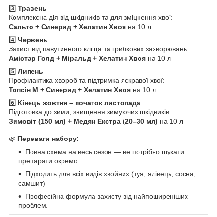
3️⃣
Травень
Комплексна дія від шкідників та для зміцнення хвої:
Сальто + Синерид + Хелатин Хвоя
на 10 л
4️⃣
Червень
Захист від павутинного кліща та грибкових захворювань:
Амістар Голд + Міральд + Хелатин Хвоя
на 10 л
5️⃣
Липень
Профілактика хвороб та підтримка яскравої хвої:
Топсін М + Синерид + Хелатин Хвоя
на 10 л
6️⃣
Кінець жовтня – початок листопада
Підготовка до зими, знищення зимуючих шкідників:
Зимовіт (150 мл) + Медян Екстра (20–30 мл)
на 10 л
🌿
Переваги набору:
Повна схема на весь сезон — не потрібно шукати
препарати окремо.
Підходить для всіх видів хвойних (туя, ялівець, сосна,
самшит).
Професійна формула захисту від найпоширеніших
проблем.