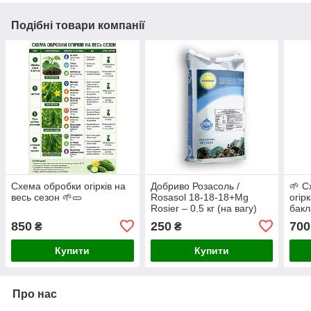
Подібні товари компанії
Схема обробки огірків на
Добриво Розасоль /
🌱 С
весь сезон 🌱🥒
Rosasol 18-18-18+Mg
огір
Rosier – 0.5 кг (на вагу)
бакл
850
250
700
₴
₴
Купити
Купити
Про нас