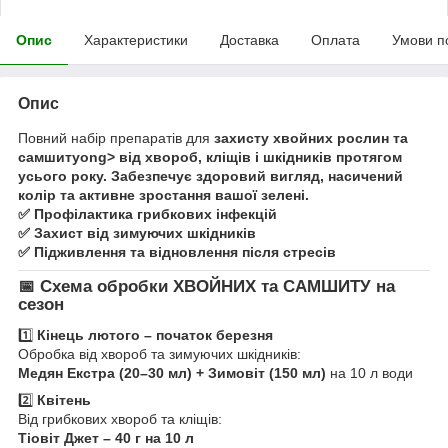
Опис
Характеристики
Доставка
Оплата
Умови п
Опис
Повний набір препаратів для
захисту хвойних рослин та
самшитуong> від хвороб, кліщів і шкідників протягом
усього року. Забезпечує здоровий вигляд, насичений
колір та активне зростання вашої зелені.
✅ Профілактика грибкових інфекцій
✅ Захист від зимуючих шкідників
✅ Підживлення та відновлення після стресів
📅 Схема обробки ХВОЙНИХ та САМШИТУ на
сезон
1️⃣
Кінець лютого – початок березня
Обробка від хвороб та зимуючих шкідників:
Медян Екстра (20–30 мл) + Зимовіт (150 мл)
на 10 л води
2️⃣
Квітень
Від грибкових хвороб та кліщів:
Тіовіт Джет – 40 г на 10 л