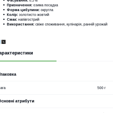
Фасування:
0,5 кг
Призначення:
озима посадка
Форма цибулини:
округла
Колір:
золотисто-жовтий
Смак:
напівгострий
Використання:
свіже споживання, кулінарія, ранній урожай
арактеристики
Упаковка
ага
500 г
Основні атрибути