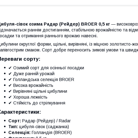
ибуля-сівок озима Радар (Рейдер) BROER 0,5 кг
— високоврож
ідзначається раннім достиганням, стабільною врожайністю та відм
осадки та отримання раннього врожаю навесні.
ибулини округлої форми, щільні, вирівняні, із міцною золотисто-жо
апівгострим смаком. Сорт добре переносить зимові умови та швидк
Переваги сорту:
✔ Озимий сорт для осінньої посадки
✔ Дуже ранній урожай
✔ Голландська селекція BROER
✔ Висока врожайність
✔ Вирівняні щільні цибулини
✔ Хороша лежкість
✔ Стійкість до стрілкування
Характеристики:
Сорт:
Радар (Рейдер) / Radar
Тип:
цибуля-сівок (саджанка)
Селекція:
Голландія (BROER)