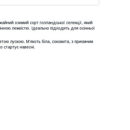
айний озимий сорт голландської селекції, який
інною лежкістю. Ідеально підходить для осінньої
втою лускою. М’якоть біла, соковита, з приємним
о стартує навесні.