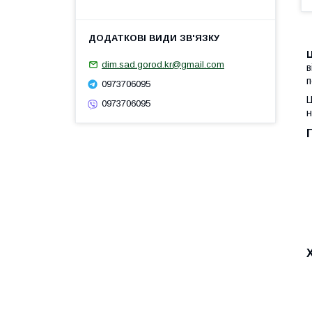
Ц
dim.sad.gorod.kr@gmail.com
в
п
0973706095
Ц
0973706095
н