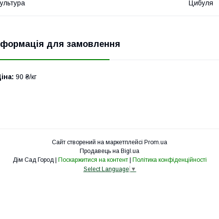
ультура
Цибуля
нформація для замовлення
іна:
90 ₴/кг
Сайт створений на маркетплейсі
Prom.ua
Продавець на Bigl.ua
Дім Сад Город |
Поскаржитися на контент
|
Політика конфіденційності
Select Language
▼