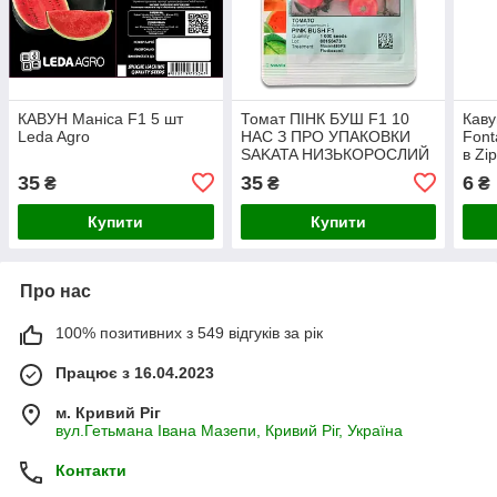
КАВУН Маніса F1 5 шт
Томат ПІНК БУШ F1 10
Каву
Leda Agro
НАС З ПРО УПАКОВКИ
Font
SAKATA НИЗЬКОРОСЛИЙ
в Zi
35
35
6
₴
₴
₴
Купити
Купити
Про нас
100% позитивних з 549 відгуків за рік
Працює з 16.04.2023
м. Кривий Ріг
вул.Гетьмана Івана Мазепи, Кривий Ріг, Україна
Контакти