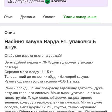
Доступна доставка
Опис
Доставка
Оплата
Умови повернення
Опис
Насіння кавуна Варда F1, упаковка 5
штук
Стабільно висока якість та урожай!
Вегетаційний період – 70-75 днів від моменту висадки
розсади
Середня маса плоду 11-15 кг.
Толерантний до основних збудників хвороб кавуна.
Рекомендована густота стояння –0,8-1,2 м.кв.
Ранній гібрид, що має прекрасну адаптивну здатність. Дуже
потужна коренева система. Може вирощуватися на різних
типах грунтів. Плоди овальної форми, шкірка гарного
зеленого кольору з темно-зеленими смугами. М’якоть дуже
солодка, вміст цукрів-11-12%, хрустка, темно-червоного
кольору. Гібрид має добру транспортабельність. Призначений