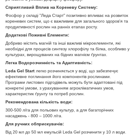
Сприятливий Вплив на Кореневу Систему:
Фосфор у складі "Леда Старт" позитивно впливає на розвиток
кореневих систем, що є важливим для загального здоров'я та
продуктивності рослин на ранніх етапах росту.
Додаткові Поживні Елементи:
Добриво містить магній та інші важливі мікроелементи, які
необхідні для процесів синтезу хлорофілу та білка, особливо у
культурах, вирощуваних на бідних магнієм ґрунтах.
Легка Водорозчинність та Адаптивність:
Leda Gel Start
легко розчиняється у воді, що забезпечує
ефективне поглинання його компонентів рослинами.
Програми листових підгодівель можуть бути адаптовані під
конкретні умови, з урахуванням агрокліматичних умов,
характеристик ґрунту та потреб рослин.
Рекомендована кількість води:
300-500 л/га для польових культур, а для багаторічних
насаджень - 800 – 1000 л/га.
Для ручних обприскувачів:
Від 20 мл до 50 мл емульсій Leda Gel розчинити у 10 л води.