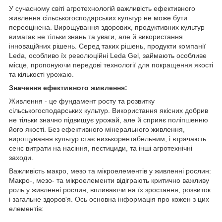
У сучасному світі агротехнологій важливість ефективного
живлення сільськогосподарських культур не може бути
переоцінена. Вирощування здорових, продуктивних культур
вимагає не тільки знань та уваги, але й використання
інноваційних рішень. Серед таких рішень, продукти компанії
Leda, особливо їх революційні Leda Gel, займають особливе
місце, пропонуючи передові технології для покращення якості
та кількості урожаю.
Значення ефективного живлення:
Живлення - це фундамент росту та розвитку
сільськогосподарських культур. Використання якісних добрив
не тільки значно підвищує урожай, але й сприяє поліпшенню
його якості. Без ефективного мінерального живлення,
вирощування культур стає низькорентабельним, і втрачають
сенс витрати на насіння, пестициди, та інші агротехнічні
заходи.
Важливість макро, мезо та мікроелементів у живленні рослин:
Макро-, мезо- та мікроелементи відіграють критично важливу
роль у живленні рослин, впливаючи на їх зростання, розвиток
і загальне здоров'я. Ось основна інформація про кожен з цих
елементів: