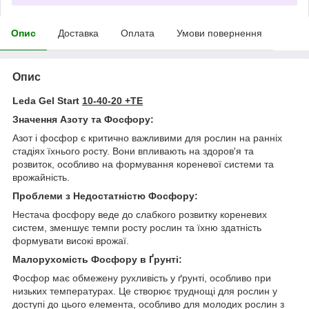
Опис
Доставка
Оплата
Умови повернення
Опис
Leda Gel Start
10-40-20 +ТЕ
Значення Азоту та Фосфору:
Азот і фосфор є критично важливими для рослин на ранніх
стадіях їхнього росту. Вони впливають на здоров'я та
розвиток, особливо на формування кореневої системи та
врожайність.
Проблеми з Недостатністю Фосфору:
Нестача фосфору веде до слабкого розвитку кореневих
систем, зменшує темпи росту рослин та їхню здатність
формувати високі врожаї.
Малорухомість Фосфору в Ґрунті:
Фосфор має обмежену рухливість у ґрунті, особливо при
низьких температурах. Це створює труднощі для рослин у
доступі до цього елемента, особливо для молодих рослин з