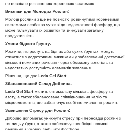
не повністю розвиненою кореневою системою.
Виклики для Молодих Рослин:
Молоді рослини з ще не повністю розвинутими кореневими
системами особливо чутливі до недостатності фосфору, що
може гальмувати їх розвиток та знижувати загальну
продуктивність.
Умови бідного Ґрунту:
Рослини, які ростуть на бідних або сухих ґрунтах, можуть
стикатися з додатковими викликами у забезпеченні достатньої
кількості поживних речовин через обмежену вологість та
недостатню доступність елементів живлення.
Рішення, що дає
Leda Gel Start
Збалансований Склад Добрива:
Leda Gel Start
містить оптимальну кількість фосфору та
азоту, а також збалансоване співвідношення калію та
мікроелементів, що забезпечує всебічне живлення рослин.
Зменшення Стресу для Рослин:
Добриво допомагає уникнути стресу при пересадці рослин з
теплиць у ґрунт, а також забезпечує необхідні поживні
речовини в умовах дефіциту фосфору.