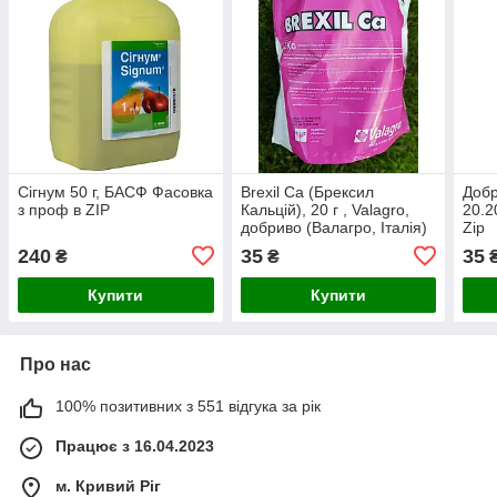
Сігнум 50 г, БАСФ Фасовка
Brexil Ca (Брексил
Доб
з проф в ZIP
Кальцій), 20 г , Valagro,
20.2
добриво (Валагро, Італія)
Zip
Фасовка в Zip
240
35
35
₴
₴
Купити
Купити
Про нас
100% позитивних з 551 відгука за рік
Працює з 16.04.2023
м. Кривий Ріг