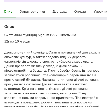
Опис
Характеристики
Доставка
Оплата
Умови п
Опис
Системний фунгіцид Signum BASF Німеччина
12г на 10 л води
Двокомпонентний фунгіцид Сигнум призначений для захисту
овочевих культур, а також плодово-ягідних дерев та
чагарників від широкого спектру грибкових захворювань.
Даний препарат містить у складі 2 діючі речовини:
піраклостробін та боскалід. Після обробки боскалід частково
засвоюється рослиною і трансламінарно переміщається в
протилежний бік листа. Частина поглиненої діючої речовини
просувається системно (до верхівки та країв листової
пластини). Крім того, певна кількість діючої речовини
залишається на поверхні рослини, захищаючи її від
зараження новими спорами, що прилітають.Піраклостробін
взаємодіє з поверхнею рослин і поглинається восковим
шаром листя і плодів. Це дозволяє створити міцно пов'язані