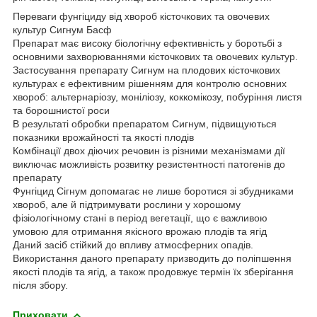
Переваги фунгіциду від хвороб кісточкових та овочевих
культур Сигнум Басф
Препарат має високу біологічну ефективність у боротьбі з
основними захворюваннями кісточкових та овочевих культур.
Застосування препарату Сигнум на плодових кісточкових
культурах є ефективним рішенням для контролю основних
хвороб: альтернаріозу, моніліозу, коккомікозу, побуріння листя
та борошнистої роси
В результаті обробки препаратом Сигнум, підвищуються
показники врожайності та якості плодів
Комбінації двох діючих речовин із різними механізмами дії
виключає можливість розвитку резистентності патогенів до
препарату
Фунгіцид Сігнум допомагає не лише боротися зі збудниками
хвороб, але й підтримувати рослини у хорошому
фізіологічному стані в період вегетації, що є важливою
умовою для отримання якісного врожаю плодів та ягід
Даний засіб стійкий до впливу атмосферних опадів.
Використання даного препарату призводить до поліпшення
якості плодів та ягід, а також продовжує термін їх зберігання
після збору.
Приховати