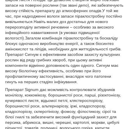
запаси на поверхні рослини (так звані депо), які забезпечують
високу стійкість препарату до атмосферних опадів.У той же
час, при надходженні вологи запаси піраклостробіну постійно
вивільняються.Навіть малих доз достатньо для нового
перерозподілу активної речовини – особливо за високого
інфекційного навантаження (в умовах підвищеної
вологості).Загалом комбінація піраклостробіну та боскаліду
блокує одночасно виробництво енергії, а також біосинтез
амінокислот та ліпідів, необхідних для життєдіяльності грибів.
Препарат Сигнум є ефективним засобом захисту культурних
рослин від ряду грибних хвороб, при цьому активні
компоненти відмінно доповнюють один одного. Сигнум має
високу біологічну ефективність, особливо при його
профілактичному застосуванні, внаслідок чого патогени
гинуть на перших стадіях інфікування.
Препарат Signum дає можливість контролювати збудників
моніліозу, коккомікозу, борошнистої роси, парші, різоктоніозу,
кучерявості листя, відьомої петлі, клястероспоріозу,
борошнистої роси, альтернаріозу, іржі, кладоспорозу,
кладоспоріозу, склеротініозу, фомозу, філостикозу, сірої та
білої гнилі та забезпечити високий фунгіцидний захист для
персика, абрикоса, вишні, черешні, картоплі, моркви, цибулі
ріпчастої, томатів, полуниці, волоського горіха, капусти.