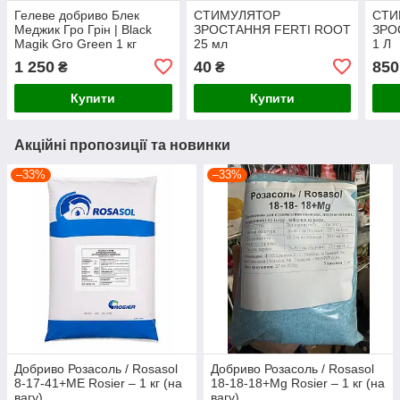
Гелеве добриво Блек
СТИМУЛЯТОР
СТИ
Меджик Гро Грін | Black
ЗРОСТАННЯ FERTI ROOT
ЗРО
Magik Gro Green 1 кг
25 мл
1 Л
1 250
40
850
₴
₴
Купити
Купити
Акційні пропозиції та новинки
–33%
–33%
Добриво Розасоль / Rosasol
Добриво Розасоль / Rosasol
8-17-41+МЕ Rosier – 1 кг (на
18-18-18+Mg Rosier – 1 кг (на
вагу)
вагу)