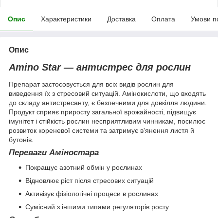
Опис
Характеристики
Доставка
Оплата
Умови п
Опис
Amino Star — антистрес для рослин
Препарат застосовується для всіх видів рослин для
виведення їх з стресовий ситуацій. Амінокислоти, що входять
до складу антистресанту, є безпечними для довкілля людини.
Продукт сприяє приросту загальної врожайності, підвищує
імунітет і стійкість рослин несприятливим чинникам, посилює
розвиток кореневої системи та затримує в'янення листя й
бутонів.
Переваги Аміностара
Покращує азотний обмін у рослинах
Відновлює ріст після стресових ситуацій
Активізує фізіологічні процеси в рослинах
Сумісний з іншими типами регуляторів росту