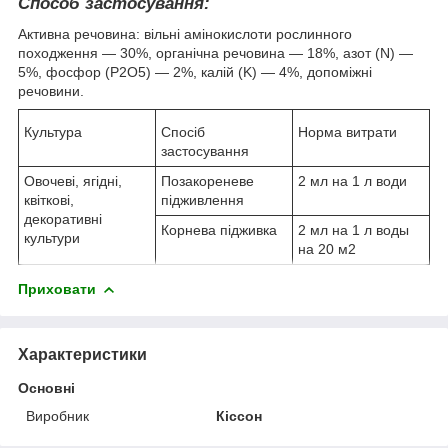
Способ застосування:
Активна речовина: вільні амінокислоти рослинного
походження — 30%, органічна речовина — 18%, азот (N) —
5%, фосфор (P2O5) — 2%, калій (K) — 4%, допоміжні
речовини.
Культура
Спосіб
Норма витрати
застосування
Овочеві, ягідні,
Позакореневе
2 мл на 1 л води
квіткові,
підживлення
декоративні
Корнева підживка
2 мл на 1 л воды
культури
на 20 м2
Приховати
Характеристики
Основні
Виробник
Кіссон