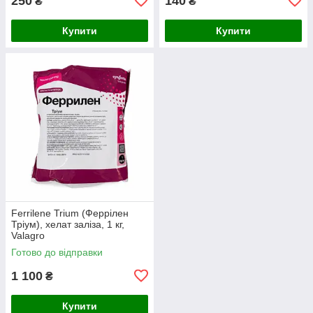
250
140
₴
₴
Купити
Купити
Ferrilene Trium (Феррілен
Тріум), хелат заліза, 1 кг,
Valagro
Готово до відправки
1 100
₴
Купити