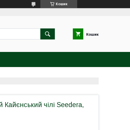
Кошик
Кошик
й Кайєнський чілі Seedera,