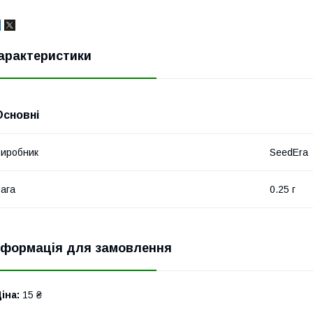
арактеристики
Основні
иробник
SeedEra
ага
0.25 г
нформація для замовлення
іна:
15 ₴