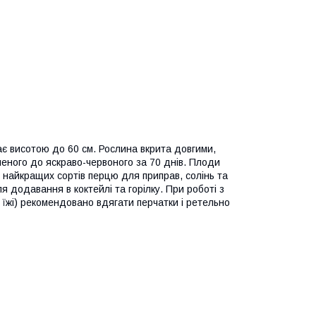
є висотою до 60 см. Рослина вкрита довгими,
еного до яскраво-червоного за 70 днів. Плоди
з найкращих сортів перцю для приправ, солінь та
я додавання в коктейлі та горілку. При роботі з
я їжі) рекомендовано вдягати перчатки і ретельно