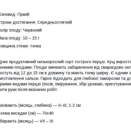
ізновид: Гіркий
троки достигання: Середньостиглий
олір плоду: Червоний
аса плоду: 10 – 15 г
овщина стінки: тонка
уже продуктивний низькорослий сорт гострого перцю. Кущ вироста
онкими плодами. Плоди змінюють забарвлення від смарагдово-зел
остуть від 12 до 15 см в довжину та мають тонку шкірку. Є одним 
иготовлення сальси. Гарно підходить для глибокої заморозки та дл
іркими видами перцю (посів, пікірування, збір урожаю, приготуванн
ити руки після вказаних робіт.
исівають (місяць, глибина) — II–III, 1-2 cм
хема висадки (см) — 70х40
бирають (місяць) — VII – IX