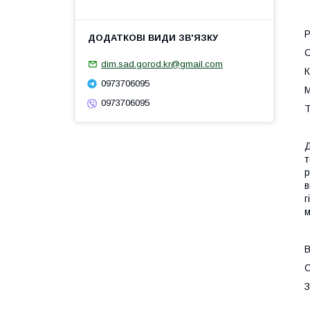
Р
С
dim.sad.gorod.kr@gmail.com
К
0973706095
М
0973706095
Т
Д
т
р
в
г
м
В
С
З