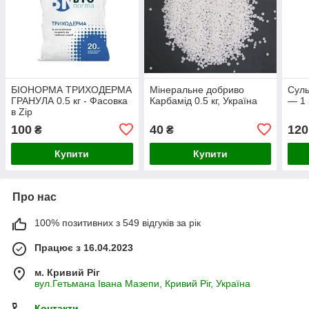
БІОНОРМА ТРИХОДЕРМА
Мінеральне добриво
Суль
ГРАНУЛА 0.5 кг - Фасовка
Карбамід 0.5 кг, Україна
— 1 
в Zip
100
40
120
₴
₴
Купити
Купити
Про нас
100% позитивних з 549 відгуків за рік
Працює з 16.04.2023
м. Кривий Ріг
вул.Гетьмана Івана Мазепи, Кривий Ріг, Україна
Контакти