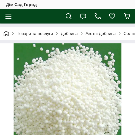
Дім Сад Город
Товари та послуги
Добрива
Азотні Добрива
Селит