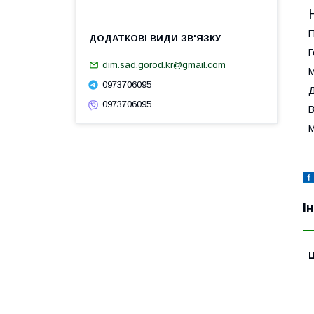
П
Г
dim.sad.gorod.kr@gmail.com
М
0973706095
Д
0973706095
В
М
І
Ц