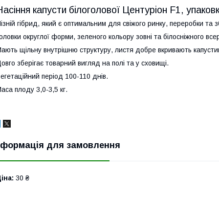
Насіння капусти білоголової Центуріон F1, упаков
ізній гібрид, який є оптимальним для свіжого ринку, переробки та з
оловки округлої форми, зеленого кольору зовні та білосніжного все
ають щільну внутрішню структуру, листя добре вкривають капустину
овго зберігає товарний вигляд на полі та у сховищі.
егетаційний період 100-110 днів.
аса плоду 3,0-3,5 кг.
нформація для замовлення
іна:
30 ₴