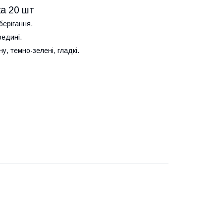
ка 20 шт
берігання.
редині.
, темно-зелені, гладкі.