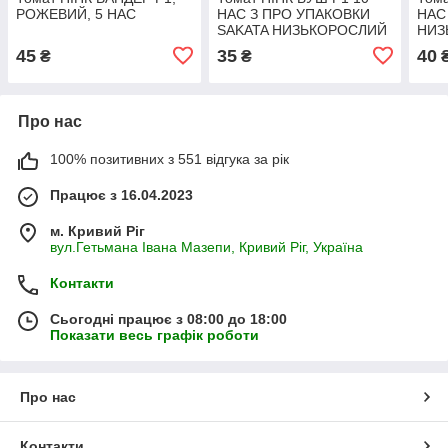
РОЖЕВИЙ, 5 НАС
НАС З ПРО УПАКОВКИ
НАС
SAKATA НИЗЬКОРОСЛИЙ
НИЗ
45
35
40
₴
₴
Про нас
100% позитивних з 551 відгука за рік
Працює з 16.04.2023
м. Кривий Ріг
вул.Гетьмана Івана Мазепи, Кривий Ріг, Україна
Контакти
Сьогодні працює з 08:00 до 18:00
Показати весь графік роботи
Про нас
Контакти