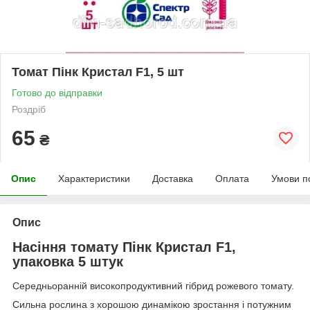
Томат Пінк Кристал F1, 5 шт
Готово до відправки
Роздріб
65
₴
Опис
Характеристики
Доставка
Оплата
Умови п
Опис
Насіння томату Пінк Кристал F1,
упаковка 5 штук
Середньоранній високопродуктивний гібрид рожевого томату.
Сильна рослина з хорошою динамікою зростання і потужним