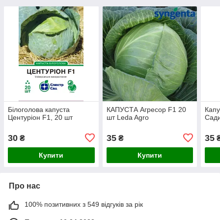
Білоголова капуста
КАПУСТА Агресор F1 20
Капу
Центуріон F1, 20 шт
шт Leda Agro
Сади
30
35
35
₴
₴
Купити
Купити
Про нас
100% позитивних з 549 відгуків за рік