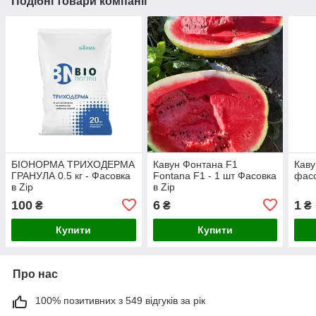
Подібні товари компанії
БІОНОРМА ТРИХОДЕРМА
Кавун Фонтана F1
Кав
ГРАНУЛА 0.5 кг - Фасовка
Fontana F1 - 1 шт Фасовка
фасо
в Zip
в Zip
100
6
1
₴
₴
₴
Купити
Купити
Про нас
100% позитивних з 549 відгуків за рік