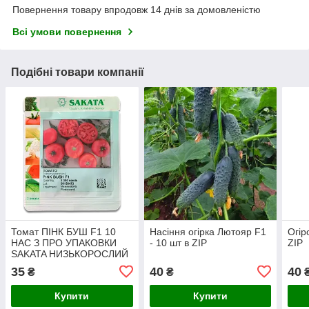
Повернення товару впродовж 14 днів за домовленістю
Всі умови повернення
Подібні товари компанії
Томат ПІНК БУШ F1 10
Насіння огірка Лютояр F1
Огір
НАС З ПРО УПАКОВКИ
- 10 шт в ZIP
ZIP
SAKATA НИЗЬКОРОСЛИЙ
35
40
40
₴
₴
Купити
Купити