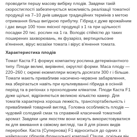
проводити першу масову вибірку плодів. Завдяки такій
скоростиглості забезпечується можливість реалізації томатної
продукції на 7–10 днів швидше традиційних термінів з метою
отримання більш вигідною прибутку. Гібрид є дуже врожайним
і дає вище 100 тонн якісної продукції з 1 га при щільності
посадки 20 тис. рослин на 1 га. Володіє стійкістю до таких
поширених захворювань, як фузаріоз, вертицильозне
в'янення, вірус мозаїки томата і вірус в'янення томата.
Характеристика плодів
Томат Каста F1 формує компактну рослина детермінантного
типу. Плоди великі, вирівняні, округлої форми. Маса плоду —
220–260 г, окремі екземпляри можуть досягати 300 г і більше.
Томати мають привабливе насичено-червоне забарвлення,
яка зберігається навіть при культивуванні гібрида в осінній
період та в регіонах з прохолодним кліматом. Плоди Каста F1
дуже щільні, відрізняються великою кількістю камер. Для
томатів характерна хороша лежкість, транспортабельність і
привабливий товарний вигляд. Головна особливість плодів —
чудовий солодкий смак та справжній класичний томатний
аромат. Завдяки цим якостям вони можуть використовуватися
як для вживання в свіжому вигляді, так й для різних видів
переробки. Каста (Супернова) F1 відноситься до одних з
найкращих гібридів французької компанії Clause, оскільки він