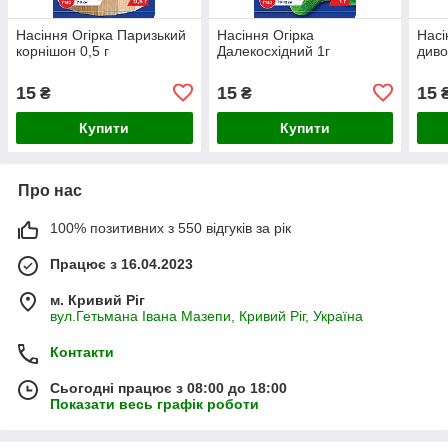
Насіння Огiрка Паризький
Насіння Огiрка
Насі
корнiшон 0,5 г
Далекосхiдний 1г
диво
15
15
15
₴
₴
Купити
Купити
Про нас
100% позитивних з 550 відгуків за рік
Працює з 16.04.2023
м. Кривий Ріг
вул.Гетьмана Івана Мазепи, Кривий Ріг, Україна
Контакти
Сьогодні працює з 08:00 до 18:00
Показати весь графік роботи