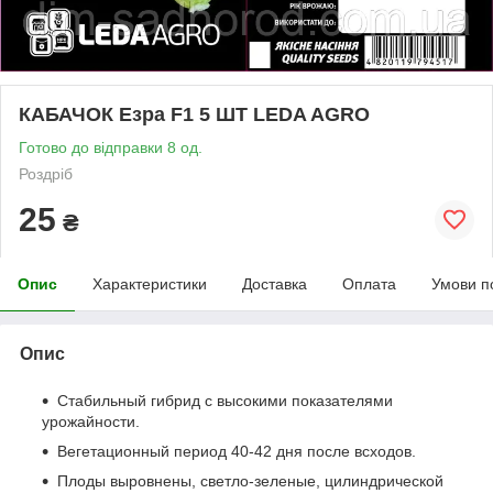
КАБАЧОК Езра F1 5 ШТ LEDA AGRO
Готово до відправки 8 од.
Роздріб
25
₴
Опис
Характеристики
Доставка
Оплата
Умови п
Опис
Стабильный гибрид с высокими показателями
урожайности.
Вегетационный период 40-42 дня после всходов.
Плоды выровнены, светло-зеленые, цилиндрической