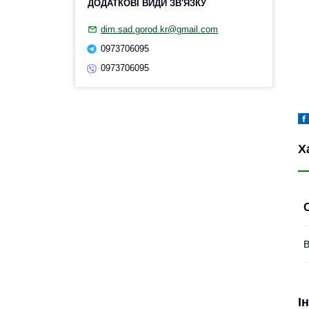
dim.sad.gorod.kr@gmail.com
0973706095
0973706095
Х
В
І