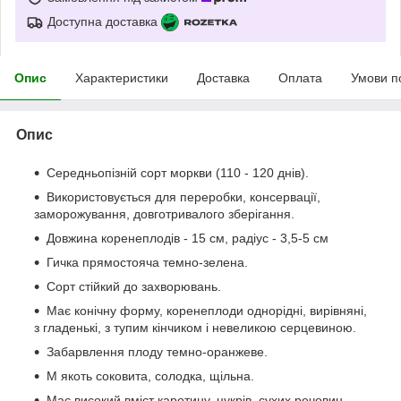
Доступна доставка
Опис
Характеристики
Доставка
Оплата
Умови п
Опис
Середньопізній сорт моркви (110 - 120 днів).
Використовується для переробки, консервації,
заморожування, довготривалого зберігання.
Довжина коренеплодів - 15 см, радіус - 3,5-5 см
Гичка прямостояча темно-зелена.
Сорт стійкий до захворювань.
Має конічну форму, коренеплоди однорідні, вирівняні,
з гладенькі, з тупим кінчиком і невеликою серцевиною.
Забарвлення плоду темно-оранжеве.
М якоть соковита, солодка, щільна.
Має високий вміст каротину, цукрів, сухих речовин.