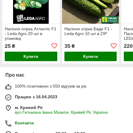
Насіння огірка Атлантіс F1
Насіння огірка Баде F1 -
Насі
- Leda Agro 20 шт в
Leda Agro 10 шт в ZIP
Паси
упаковці
LED
25
35
220
₴
₴
Купити
Купити
Про нас
100% позитивних з 550 відгуків за рік
Працює з 16.04.2023
м. Кривий Ріг
вул.Гетьмана Івана Мазепи, Кривий Ріг, Україна
Контакти