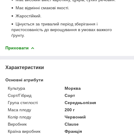
Має відмінні смакові якості.
Жаростійкий.
Цінується за тривалий період зберігання і
пристосованість до вирощування в умовах важкого
ґрунту.
Приховати
Характеристики
Основні атрибути
Культура
Морква
Сорт/Гібрид
Сорт
Група стиглості
Середньопізня
Маса плоду
200 г
Колір плоду
Червоний
Виробник
Clause
Країна виробник
Франція