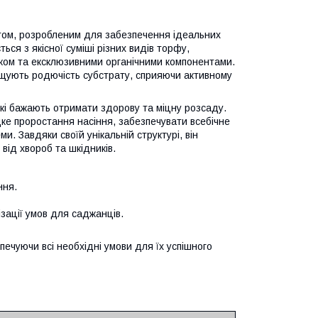
том, розробленим для забезпечення ідеальних
ься з якісної суміші різних видів торфу,
ском та ексклюзивними органічними компонентами.
вищують родючість субстрату, сприяючи активному
які бажають отримати здорову та міцну розсаду.
е проростання насіння, забезпечувати всебічне
. Завдяки своїй унікальній структурі, він
від хвороб та шкідників.
ння.
зації умов для саджанців.
печуючи всі необхідні умови для їх успішного