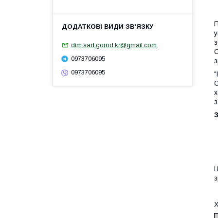
П
у
з
dim.sad.gorod.kr@gmail.com
С
0973706095
з
0973706095
"
С
х
з
З
Ц
з
Х