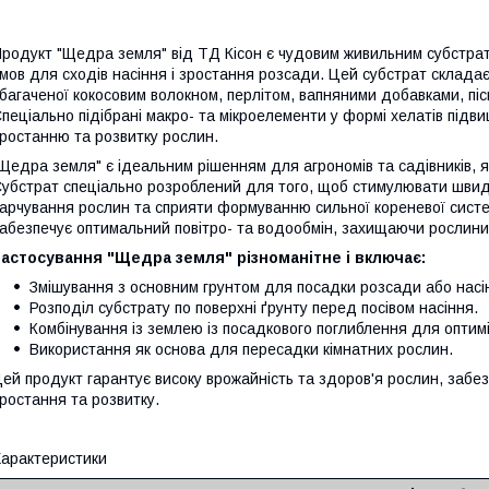
родукт "Щедра земля" від ТД Кісон є чудовим живильним субстра
мов для сходів насіння і зростання розсади. Цей субстрат складаєт
багаченої кокосовим волокном, перлітом, вапняними добавками, пі
пеціально підібрані макро- та мікроелементи у формі хелатів під
ростанню та розвитку рослин.
Щедра земля" є ідеальним рішенням для агрономів та садівників, 
убстрат спеціально розроблений для того, щоб стимулювати швидк
арчування рослин та сприяти формуванню сильної кореневої системи
абезпечує оптимальний повітро- та водообмін, захищаючи рослини 
астосування "Щедра земля" різноманітне і включає:
Змішування з основним грунтом для посадки розсади або насі
Розподіл субстрату по поверхні ґрунту перед посівом насіння.
Комбінування із землею із посадкового поглиблення для оптимі
Використання як основа для пересадки кімнатних рослин.
ей продукт гарантує високу врожайність та здоров'я рослин, забез
ростання та розвитку.
арактеристики