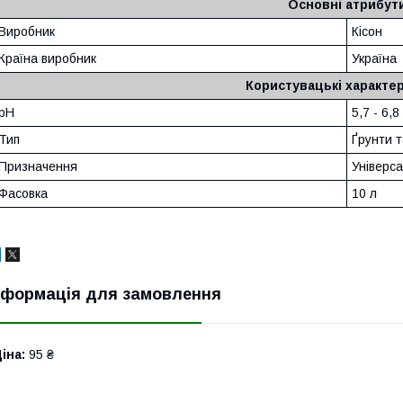
Основні атрибут
Виробник
Кісон
Країна виробник
Україна
Користувацькі характе
pH
5,7 - 6,8
Тип
Ґрунти т
Призначення
Універс
Фасовка
10 л
нформація для замовлення
іна:
95 ₴