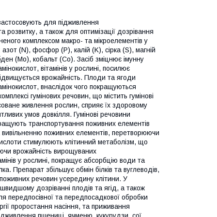
застосовують для підживлення
а розвитку, а також для оптимізації дозрівання
вненого комплексом макро- та мікроелементів у
от (N), фосфор (P), калій (K), сірка (S), магній
ібден (Mo), кобальт (Co). Засіб зміцнює імунну
мінокислот, вітамінів у рослині, посилює
підвищується врожайність. Плоди та ягоди
 амінокислот, внаслідок чого покращуються
омплексі гумінових речовин, що містить гумінові
соване живлення рослин, сприяє їх здоровому
ятливих умов довкілля. Гумінові речовини
окращують транспортування поживних елементів
а вивільненню поживних елементів, перетворюючи
 кислоти стимулюють клітинний метаболізм, що
щуючи врожайність вирощуваних
амінів у рослині, покращує абсорбцію води та
ка. Препарат збільшує обмін білків та вуглеводів,
поживних речовин усередину клітини. У
 швидшому дозріванні плодів та ягід, а також
ля передпосівної та передпосадкової обробки
ргії проростання насіння, та приживання
дживлення пшениці, ячменю, кукурудзи, сої,