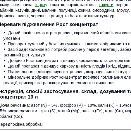
іпаку, соняшника,
гороху
, томатів, огірків, картоплі,
капусти
, перцю,
абачків, кавунів, дині, малини, полуниці, ожини, смородини, аґрусу,
брикоса, вишні, черешні, троянд та багатьох інших культур.
Переваги підживлення Рост концентрат
Даний засіб знімає стрес рослин, спричинений обробками хім
умовами
Препарат сумісний у бакових сумішах з іншими добривами та 
Засіб задовольняє всі потреби рослин у період вегетації, за
активний ріст культур
Добриво Рост концентрат підвищує врожайність та смакові яко
Даний препарат підвищує харчову цінність плодів і ягід, підвищ
Підживлення підвищує імунітет рослин, покращує синтез цукрів,
Мінеральне добриво Рост концентрат посилює поглинання елеме
реакції, прискорює транспортування елементів живлення
Інструкція, спосіб застосування, склад, дозування 
концентрат 10 л
іюча речовина: азот (N) – 5%, фосфор (P) – 10%, калій (K) – 15%; г
5%; мікроелементи: сірка (S), магній (Mg), залізо (Fe), мідь (Cu), м
обальт (Co).
ередпосівна обробка: