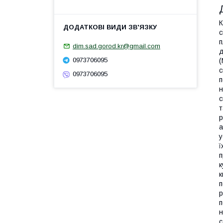
К
с
п
dim.sad.gorod.kr@gmail.com
д
0973706095
(
с
0973706095
п
н
с
т
р
а
у
ї
п
к
к
п
р
п
н
с