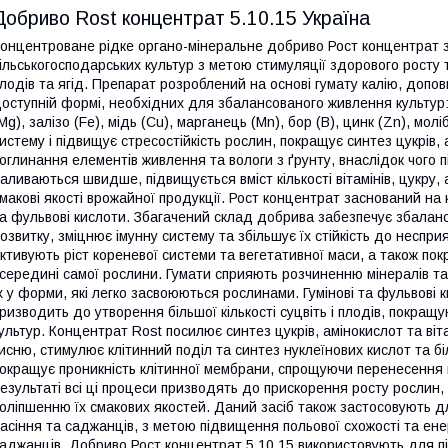
Добриво Rost концентрат 5.10.15 Україна
онцентроване рідке органо-мінеральне добриво Рост концентрат 
ільськогосподарських культур з метою стимуляції здорового росту т
лодів та ягід. Препарат розроблений на основі гумату калію, допо
оступній формі, необхідних для збалансованого живлення культур: аз
Mg), залізо (Fe), мідь (Cu), марганець (Mn), бор (B), цинк (Zn), мол
истему і підвищує стресостійкість рослин, покращує синтез цукрів, а
оглинання елементів живлення та вологи з ґрунту, внаслідок чого 
аливаються швидше, підвищується вміст кількості вітамінів, цукру,
макові якості врожайної продукції. Рост концентрат заснований на к
а фульвові кислоти. Збагачений склад добрива забезпечує збалан
озвитку, зміцнює імунну систему та збільшує їх стійкість до неспри
ктивують ріст кореневої системи та вегетативної маси, а також п
середині самої рослини. Гумати сприяють розчиненню мінералів т
х у форми, які легко засвоюються рослинами. Гумінові та фульвові
ризводить до утворення більшої кількості суцвіть і плодів, покра
ультур. Концентрат Rost посилює синтез цукрів, амінокислот та віт
исню, стимулює клітинний поділ та синтез нуклеїнових кислот та біл
окращує проникність клітинної мембрани, спрощуючи перенесення 
езультаті всі ці процеси призводять до прискорення росту рослин,
оліпшенню їх смакових якостей. Даний засіб також застосовують д
асіння та саджанців, з метою підвищення польової схожості та ене
аджанців. Добриво Рост концентрат 5.10.15 використовують для пі