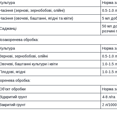
Культура
Норма з
Насіння (зернові, зернобобові, олійні)
0.5-1.0 л
Насіння (овочеві, баштанні, ягідні та квіти)
5 мл доб
50 мл до
Саджанці
розчині 
озакоренева обробка:
Культура
Норма з
Зернові, зернобобові, олійні
0.5-1.0 л
Овочеві, баштанні культури і квіти
1.0-1.5 л
Плодові, ягідні
1.0-1.5 л
оренева обробка:
Об'єкт обробки
Норма з
Відкритий грунт
4-8 л/га
Закритий грунт
2 л/1000