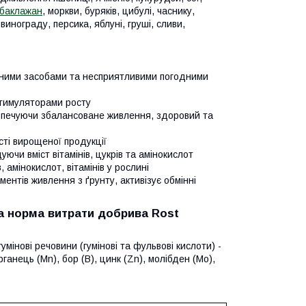
баклажан
, моркви, буряків, цибулі, часнику,
 винограду, персика, яблуні, груші, сливи,
ічними засобами та несприятливими погодними
стимуляторами росту
безпечуючи збалансоване живлення, здоровий та
сті вирощеної продукції
уючи вміст вітамінів, цукрів та амінокислот
 амінокислот, вітамінів у рослині
нтів живлення з ґрунту, активізує обмінні
та норма витрати добрива Rost
умінові речовини (гумінові та фульвові кислоти) -
арганець (Mn), бор (B), цинк (Zn), молібден (Mo),