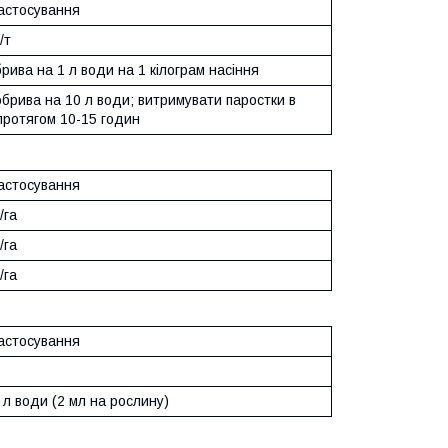
астосування
/т
рива на 1 л води на 1 кілограм насіння
брива на 10 л води; витримувати паростки в
протягом 10-15 годин
астосування
/га
/га
/га
астосування
 л води (2 мл на рослину)