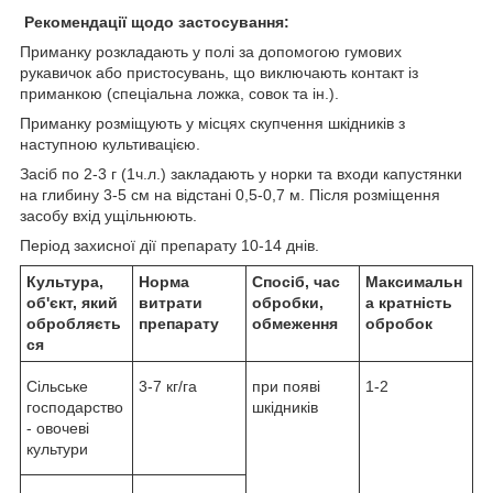
Рекомендації щодо застосування:
Приманку розкладають у полі за допомогою гумових
рукавичок або пристосувань, що виключають контакт із
приманкою (спеціальна ложка, совок та ін.).
Приманку розміщують у місцях скупчення шкідників з
наступною культивацією.
Засіб по 2-3 г (1ч.л.) закладають у норки та входи капустянки
на глибину 3-5 см на відстані 0,5-0,7 м. Після розміщення
засобу вхід ущільнюють.
Період захисної дії препарату 10-14 днів.
Культура,
Норма
Спосіб, час
Максимальн
об'єкт, який
витрати
обробки,
а кратність
обробляєть
препарату
обмеження
обробок
ся
Сільське
3-7 кг/га
при появі
1-2
господарство
шкідників
- овочеві
культури