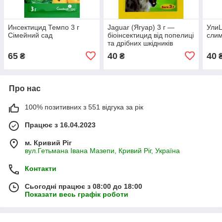
Инсектицид Темпо 3 г
Jaguar (Ягуар) 3 г —
УлиЦ
Сімейний сад
біоінсектицид від попелиці
слим
та дрібних шкідників
65
40
40
₴
₴
Про нас
100% позитивних з 551 відгука за рік
Працює з 16.04.2023
м. Кривий Ріг
вул.Гетьмана Івана Мазепи, Кривий Ріг, Україна
Контакти
Сьогодні працює з 08:00 до 18:00
Показати весь графік роботи