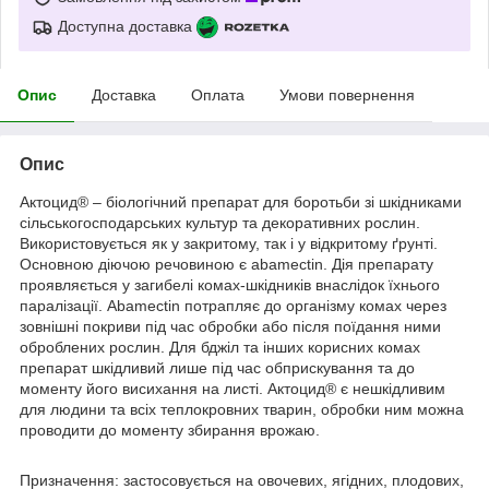
Доступна доставка
Опис
Доставка
Оплата
Умови повернення
Опис
Актоцид® – біологічний препарат для боротьби зі шкідниками
сільськогосподарських культур та декоративних рослин.
Використовується як у закритому, так і у відкритому ґрунті.
Основною діючою речовиною є abamectin. Дія препарату
проявляється у загибелі комах-шкідників внаслідок їхнього
паралізації. Аbamectin потрапляє до організму комах через
зовнішні покриви під час обробки або після поїдання ними
оброблених рослин. Для бджіл та інших корисних комах
препарат шкідливий лише під час обприскування та до
моменту його висихання на листі. Актоцид® є нешкідливим
для людини та всіх теплокровних тварин, обробки ним можна
проводити до моменту збирання врожаю.
Призначення: застосовується на овочевих, ягідних, плодових,