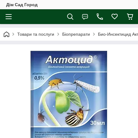
Дім Сад Город
Товари та послуги
Біопрепарати
Био-Инсектицид Ак