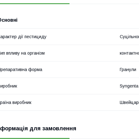
Основні
арактер дії пестициду
Суцільно
ип впливу на організм
контактн
репаративна форма
Гранули
иробник
Syngenta
раїна виробник
Швейцар
нформація для замовлення