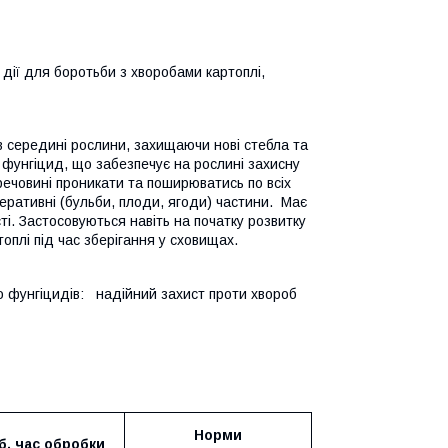
 дії для боротьби з хворобами картоплі,
в середині рослини, захищаючи нові стебла та
 фунгіцид, що забезпечує на рослині захисну
речовині проникати та поширюватись по всіх
енеративні (бульби, плоди, ягоди) частини. Має
ті. Застосовуються навіть на початку розвитку
оплі під час зберігання у сховищах.
го фунгіцидів: надійний захист проти хвороб
Норми
б, час оброб
ки