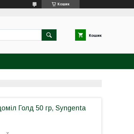
Кошик
Кошик
оміл Голд 50 гр, Syngenta