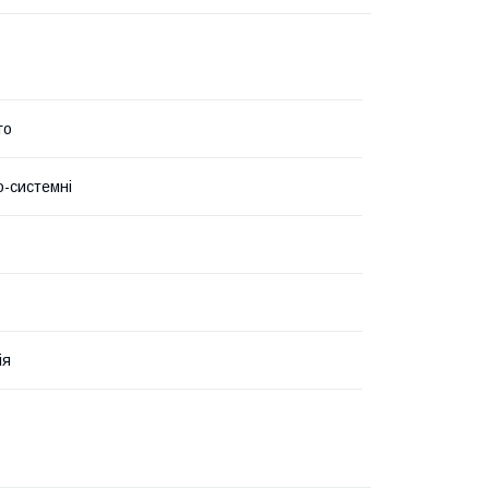
го
о-системні
ія