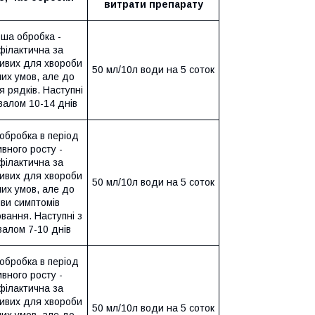
витрати
препарату
ша обробка -
філактична за
ивих для хвороби
50 мл/10л води на 5 соток
их умов, але до
 рядків. Наступні
рвалом 10-14 днів
обробка в період
ивного росту -
філактична за
ивих для хвороби
50 мл/10л води на 5 соток
их умов, але до
ви симптомів
вання. Наступні з
валом 7-10 днів
обробка в період
ивного росту -
філактична за
ивих для хвороби
50 мл/10л води на 5 соток