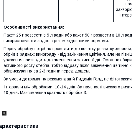
поя
захворю
інтерв
Особливості використання:
Пакет 25 г розвести в 5 л води або пакет 50 г розвести в 10 л в
використовувати згідно з рекомендованими нормами.
Першу обробку потрібно проводити до початку розвитку хвороби, 
огірків в рядках; винограду - від закінчення цвітіння, але не піз
ураження призводить до зменшення захисної дії. Останнє обпр
активного росту стебла, тобто відразу після закінчення цвітіння к
обприскування за 2-3 години перед дощем.
За умови дотримання рекомендацій Ридоміл Голд не фітотоксичн
Інтервали між обробками: 10-14 днів. За наявності високого ризи
10 днів. Максимальна кратність обробок-3.
арактеристики