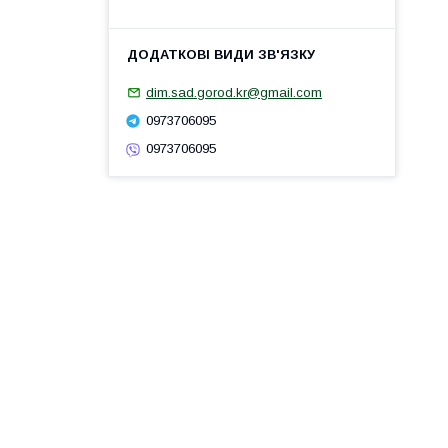
dim.sad.gorod.kr@gmail.com
0973706095
0973706095