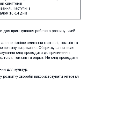
ви симптомів
вання. Наступні з
алом 10-14 днів
оди для приготування робочого розчину, який
але не пізніше змикання картоплі, томатів та
ніше початку визрівання. Обприскування після
искування слід проводити до припинення
артоплі, томатів та огірків. Не слід проводити
ий для культур.
ку розвитку хвороби використовувати інтервал