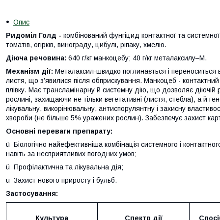
Опис
Ридоміл Голд
-
комбінований фунгіцид контактної та системної
томатів, огірків, винограду, цибулі, ріпаку, хмелю.
Д
іюч
а
речовин
а
:
640 г/кг манкоцебу; 40 г/кг металаксилу–М.
Механізм дії:
Металаксил-швидко поглинається і переноситься 
листя, що з’явилися після обприскування. Манкоцеб - контактний
плівку. Має трансламінарну й системну дію, що дозволяє діючій 
рослині, захищаючи не тільки вегетативні (листя, стебла), а й г
лікувальну, викорінювальну, антиспорулянтну і захисну властивос
хвороби (не більше 5% уражених рослин). Забезпечує захист карт
Основні переваги препарату:
ü Біологічно найефективніша комбінація системного і контактно
навіть за несприятливих погодних умов;
ü Профілактична та лікувальна дія;
ü Захист нового приросту і бульб.
Застосування:
Культура
Спектр дії
Спосі