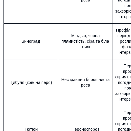
роса
погодн
поя
захворю
інтерв
Профіла
Мілдью, чорна
період
Виноград
плямистість, сіра та біла
росли
гнилі
фази
інтерв
Пер
про
сприятл
Несправжня борошниста
Цибуля (крім на перо)
погодн
роса
поя
захворю
інтерв
Пер
про
сприятл
Тютюн
Пероноспороз
погодн