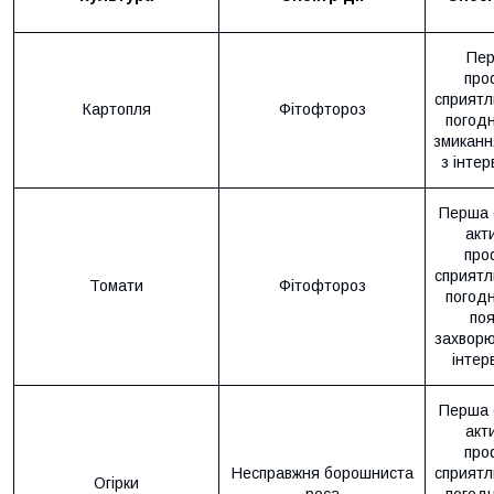
Пер
про
сприятл
Картопля
Фітофтороз
погодн
змикання
з інте
Перша 
акт
про
сприятл
Томати
Фітофтороз
погодн
поя
захворю
інтер
Перша 
акт
про
Несправжня борошниста
сприятл
Огірки