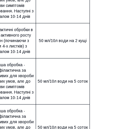
их умов, але до
ви симптомів
вання. Наступні з
алом 10-14 днів
ктичні обробки в
 активного росту
н (починаючи з
50 мл/10л води на 2 кущі
 4-х листків) з
алом 10-14 днів
ша обробка -
філактична за
ивих для хвороби
их умов, але до
50 мл/10л води на 5 соток
ви симптомів
вання. Наступні з
алом 10-14 днів
ша обробка -
філактична за
ивих для хвороби
их умов, але до
50 мл/10л води на 5 соток